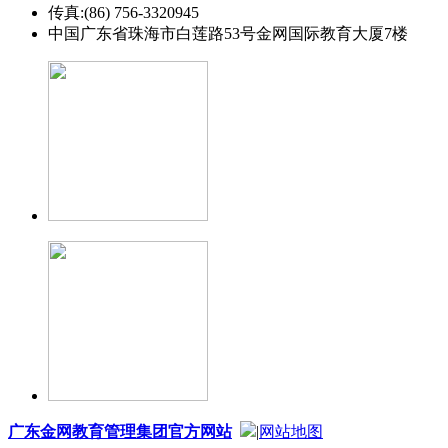
传真:(86) 756-3320945
中国广东省珠海市白莲路53号金网国际教育大厦7楼
广东金网教育管理集团官方网站
|
网站地图