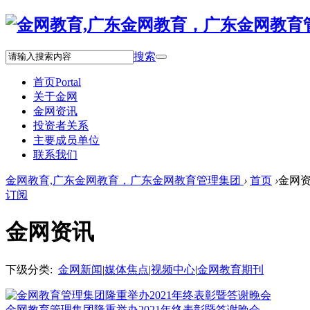
搜索
首页
Portal
关于金网
金网资讯
投资者关系
主要成员单位
联系我们
金网教育,广东金网教育，广东金网教育管理集团
›
首页
›
金网
订阅
金网资讯
下级分类:
金网新闻
|
媒体焦点
|
视频中心
|
金网教育期刊
金网教育管理集团隆重举办2021年终表彰暨答谢晚会