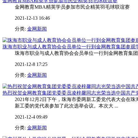
金网教育MBA精英学员参加市民企精英羽毛球联谊赛
金网教育MBA精英学员参加市民企精英羽毛球联谊赛
2021-12-13 16:46
分类:
金网新闻
珠海市职业与成人教育协会会员单位一行到金网教育集团参观
珠海市职业与成人教育协会会员单位一行到金网教育集团
2021-12-8 17:25
分类:
金网新闻
热烈祝贺金网教育集团党委委员凌梓馨同志光荣当选中国共产
2021年12月2日下午，珠海市委两新工委党代表大会
新工委的党代表参加了此次选举会议。本次大 ...
2021-12-4 09:49
分类:
金网新闻