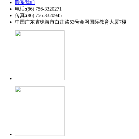
联系我们
电话:(86) 756-3320271
传真:(86) 756-3320945
中国广东省珠海市白莲路53号金网国际教育大厦7楼