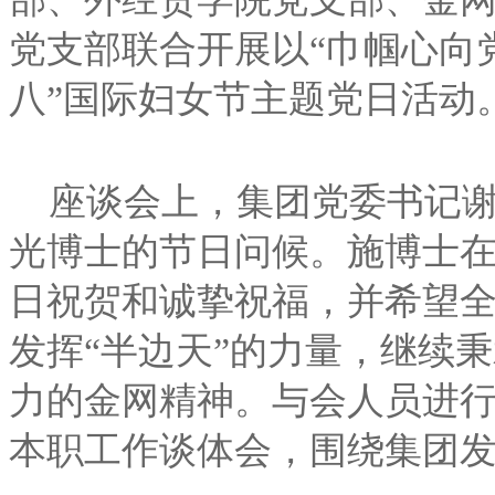
党支部联合开展以“巾帼心向党
八”国际妇女节主题党日活动
座谈会上，集团党委书记谢
光博士的节日问候。施博士
日祝贺和诚挚祝福，并希望
发挥“半边天”的力量，继续
力的金网精神。与会人员进
本职工作谈体会，围绕集团