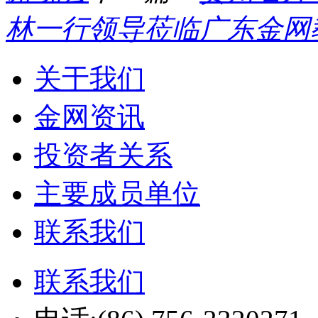
林一行领导莅临广东金网
关于我们
金网资讯
投资者关系
主要成员单位
联系我们
联系我们