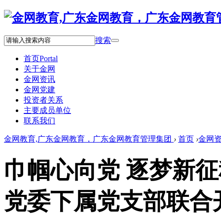
搜索
首页
Portal
关于金网
金网资讯
金网党建
投资者关系
主要成员单位
联系我们
金网教育,广东金网教育，广东金网教育管理集团
›
首页
›
金网
巾帼心向党 逐梦新
党委下属党支部联合开展