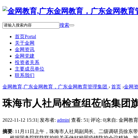
搜索
首页
Portal
关于金网
金网资讯
金网党建
投资者关系
主要成员单位
联系我们
金网教育,广东金网教育，广东金网教育管理集团
›
首页
›
金网
珠海市人社局检查组莅临集团
2022-11-12 15:31
|
发布者:
admin
|
查看: 51
|
评论: 0
|
来自: 金网教
摘要
: 11月11日上午，珠海市人社局副局长、二级调研员徐
根据国务院联防联控组关于做好校园疫情防控会议精神，按照