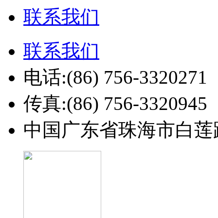
联系我们
联系我们
电话:(86) 756-3320271
传真:(86) 756-3320945
中国广东省珠海市白莲