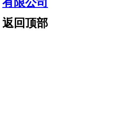
有限公司
返回顶部