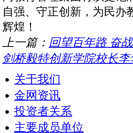
自强、守正创新，为民办
辉煌！
上一篇：
回望百年路 奋
剑桥毅特创新学院校长李
关于我们
金网资讯
投资者关系
主要成员单位