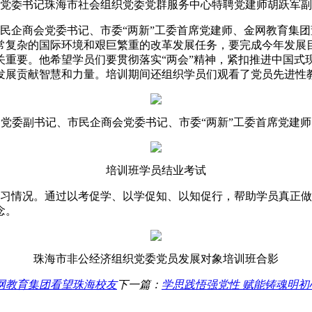
党委书记珠海市社会组织党委党群服务中心特聘党建师胡跃军副
企商会党委书记、市委“两新”工委首席党建师、金网教育集团董事
异常复杂的国际环境和艰巨繁重的改革发展任务，要完成今年发
关重要。他希望学员们要贯彻落实“两会”精神，紧扣推进中国式
发展贡献智慧和力量。培训期间还组织学员们观看了党员先进性
党委副书记、市民企商会党委书记、市委“两新”工委首席党建
培训班学员结业考试
习情况。通过以考促学、以学促知、以知促行，帮助学员真正做
念。
珠海市非公经济组织党委党员发展对象培训班合影
网教育集团看望珠海校友
下一篇：
学思践悟强党性 赋能铸魂明初