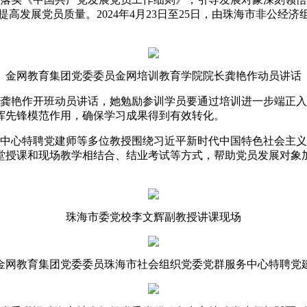
高发展党员质量。2024年4月23日至25日，由珠海市非公经
金网教育集团党委委员金网培训教育学院院长龚艳作动员讲话
龚艳作开班动员讲话，她勉励参训学员要通过培训进一步端正入
挥先锋模范作用，确保学习成果得到有效转化。
心特聘党建师等多位教授围绕习近平新时代中国特色社会主义思想
堂授课和现场教学相结合、结业考试等方式，帮助党员发展对象
珠海市委党校李文辉副教授讲课现场
金网教育集团党委委员珠海市社会组织党委党群服务中心特聘党