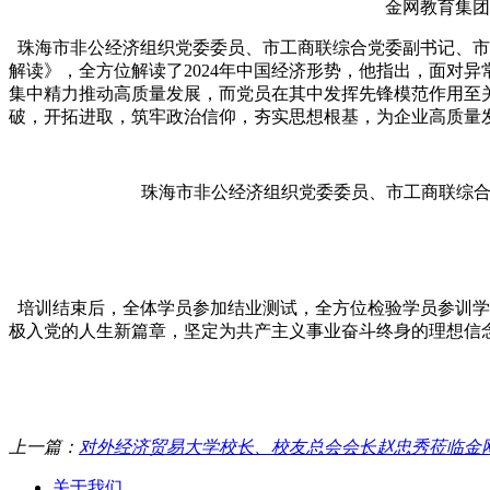
金网教育集团
珠海市非公经济组织党委委员、市工商联综合党委副书记、市民
解读》，全方位解读了2024年中国经济形势，他指出，面对
集中精力推动高质量发展，而党员在其中发挥先锋模范作用至
破，开拓进取，筑牢政治信仰，夯实思想根基，为企业高质量
珠海市非公经济组织党委委员、市工商联综合
培训结束后，全体学员参加结业测试，全方位检验学员参训学
极入党的人生新篇章，坚定为共产主义事业奋斗终身的理想信
上一篇：
对外经济贸易大学校长、校友总会会长赵忠秀莅临金
关于我们