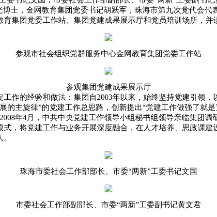
隆光博士，金网教育集团党委书记胡跃军，珠海市第九次党代会代
教育集团党委工作站、集团党建成果展示厅和党员培训场所，并
参观市社会组织党群服务中心金网教育集团党委工作站
参观集团党建成果展示厅
作的经验和做法：集团自2003年以来，始终坚持党建引领，
展的主旋律”的党建工作总思路，创新提出“党建工作做强了就
2008年4月，中共中央党建工作领导小组秘书组领导亲临集团
模式，将党建工作与业务开展深度融合，在人才培养、思政课建
人。
珠海市委社会工作部部长、市委“两新”工委书记文国
市委社会工作部副部长、市委“两新”工委副书记黄文君