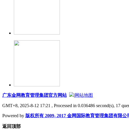
广东金网教育管理集团官方网站
|
网站地图
GMT+8, 2025-8-12 17:21
, Processed in 0.036486 second(s), 17 quer
Powered by
版权所有 2009- 2017 金网国际教育管理集团有限公
返回顶部