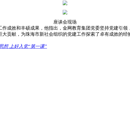
座谈会现场
作成效和丰硕成果，他指出，金网教育集团党委坚持党建引领，
巨大贡献，为珠海市新社会组织的党建工作探索了卓有成效的经
思想 上好入党“第一课”